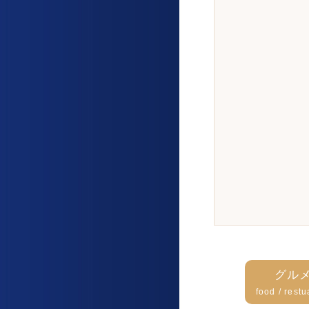
グル
food / restu