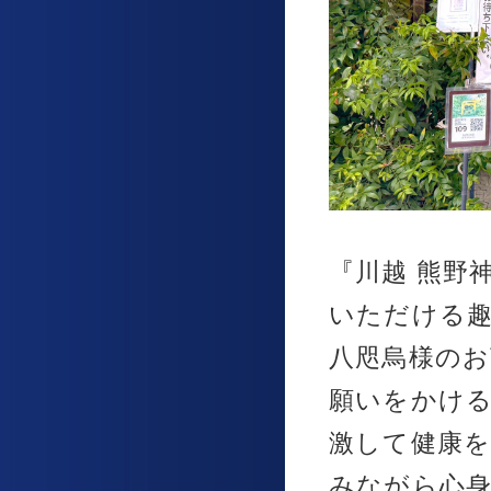
『川越 熊野
いただける
八咫烏様のお
願いをかけ
激して健康を
みながら心