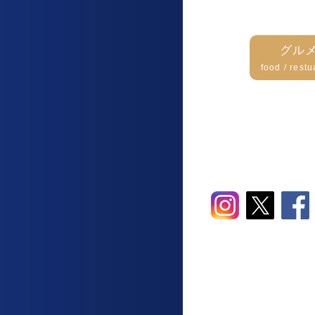
グル
food / restu