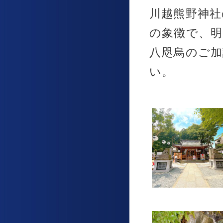
川越熊野神社
の象徴で、
八咫烏のご
い。